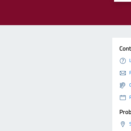
Cont
Prob