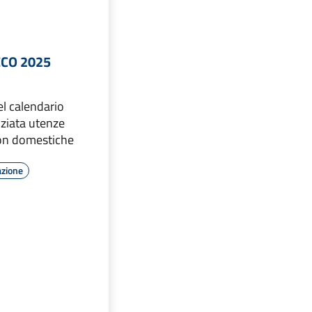
ECO 2025
el calendario
nziata utenze
on domestiche
azione