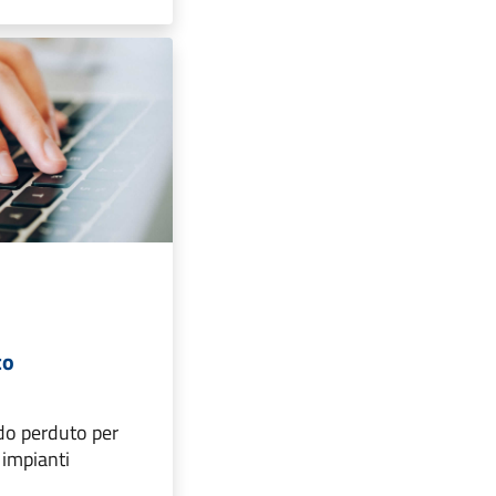
co
do perduto per
i impianti