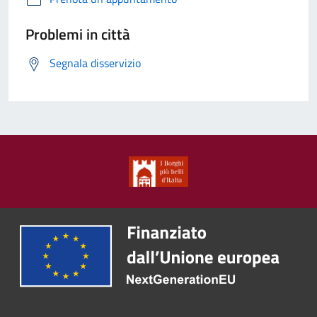
Problemi in città
Segnala disservizio