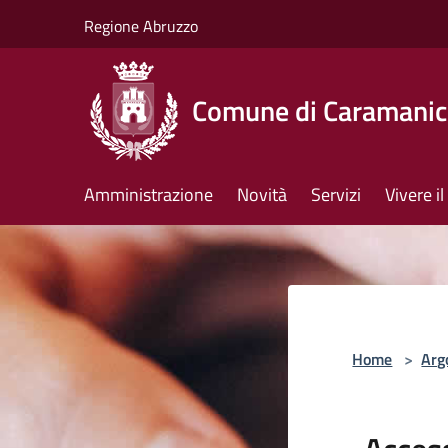
Salta al contenuto principale
Regione Abruzzo
Comune di Caramanic
Amministrazione
Novità
Servizi
Vivere 
Home
>
Arg