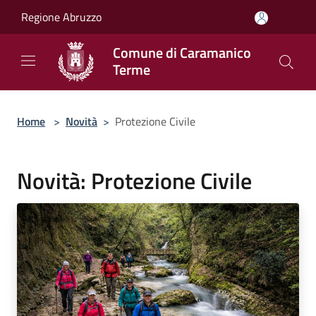
Salta al contenuto principale
Regione Abruzzo
Comune di Caramanico
Terme
Home
>
Novità
>
Protezione Civile
Novità: Protezione Civile