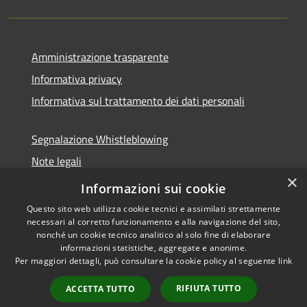
Amministrazione trasparente
Informativa privacy
Informativa sul trattamento dei dati personali
Segnalazione Whistleblowing
Note legali
×
Dichiarazione di accessibilità
Informazioni sui cookie
Questo sito web utilizza cookie tecnici e assimilati strettamente
necessari al corretto funzionamento e alla navigazione del sito,
nonché un cookie tecnico analitico al solo fine di elaborare
informazioni statistiche, aggregate e anonime.
RSS
Copyright © 2026 • Comune di
Per maggiori dettagli, può consultare la cookie policy al seguente
link
Accessibilità
Caramanico Terme • Powered
Privacy
Municipium
Accesso
by
•
RIFIUTA TUTTO
ACCETTA TUTTO
Cookie
redazione