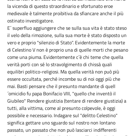
la vicenda di questo straordinario e sfortunato eroe
medievale è talmente proibitiva da sfiancare anche il più
ostinato investigatore.
E´ superfluo aggiungere che se sulla sua vita è stato steso
il velo della rimozione, sulla sua morte è stato disposto un
vero e proprio "silenzio di Stato". Evidentemente la morte
di Celestino V non è proprio una di quelle morti che pesano
come una piuma. Evidentemente c´è chi teme che quella
verità porti con sé lo stravolgimento di chissà quali
equilibri politico-religiosi. Ma quella verità non può più
essere occultata, perché incombe su di noi oggi più che
mai. Basti pensare che il presunto mandante di quell
´omicidio fu papa Bonifacio VIII, "quello che inventò il
Giubileo" Rendere giustizia (tentare di rendere giustizia) a
tutti, alla vittima, come al presunto colpevole, è oggi
possibile e necessario. Indagare sul "delitto Celestino"
significa gettare uno sguardo sul nostro non lontano
passato, un passato che non può lasciarci indifferenti