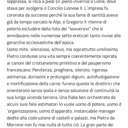
soppressa, si reca a piedi (in pieno inverno) a Lione, dove
stava per svolgersi il Concilio Lionese II. L´impresa fu
coronata da successo perché la sua fama di santità aveva
già da tempo varcato le Alpi, e Gregorio X ritenne di
poterlo escludere dalla lista dei "sovversivi" che si
annidavano nelle numerose sette ereticali tanto invise alle
gerarchie ecclesiastiche dell´epoca.
Uomo mite, silenzioso, schivo, ma soprattutto umilissimo,
Pietro condusse una vita sempre coerentemente ispirata
ai canoni del cristianesimo primitivo e del pauperismo
francescano. Penitenza, preghiera, silenzio, rigorosa
astinenza, durissimi e prolungati digiuni, autofustigazione
e mortificazione della carne: furono queste le direttrici che
orientarono senza sosta e senza soluzione di continuità la
sua lunga vicenda terrena. Una fiaba ben orchestrata da
alcuni suoi falsi estimatori lo vuole uomo di potere, uomo d
´organizzazione, uomo d´apparato, instancabile manager
dedito alla costruzione di castelli e palazzi, ma Pietro da
Morrone non fu mai nulla di tutto ciò. La gran parte dei