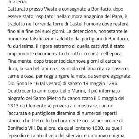
la Grecia.
Catturato presso Vieste e consegnato a Bonifacio, dopo
essere stato "ospitato" nella dimora anagnina del Papa, è
tradotto nell´orrenda torre di Castel Fumone dove resterà
fino alla fine dei suoi giorni. La detenzione, nonostante le
numerose falsificazioni addotte dai partigiani di Bonifacio,
fu durissima; il rigore estremo di quella cattività è stato
ampiamente documentato da tutti i cronisti dell´epoca.
Finalmente, dopo trecentodiciannove giorni di carcere
duro, la sua bell´anima si svincola dall´aborrita carcassa di
carne e ossa, per raggiungere la meta da sempre agognata:
Dio. Sono le 16 (al vespro) di sabato 19 maggio 1296.
Quattrocento anni dopo, Lelio Marini, il più informato
biografo del Santo (Pietro fu canonizzato il 5 maggio del
1313 da Clemente V) proverà a dimostrare, con un
´accurata e puntigliosa disamina di numerosi reperti
storici, che Pietro fu barbaramente ucciso per ordine di
Bonifacio VIII. Da allora, da quel lontano 1630, su quell
´episodio è calato il velo del silenzio, e un nuovo enigma,