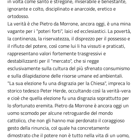
in volta come santo e stregone, miserabile e benestante,
ignorante e colto, disciplinato e anarcoide, eretico e
ortodosso.
La verità è che Pietro da Morrone, ancora oggi, è una mina
vagante per i "poteri forti", laici ed ecclesiastici. La povertà,
la continenza, la riservatezza, il disprezzo per il possesso e
il rifiuto del potere, così come lui li ha vissuti e praticati,
rappresentano valori fortemente trasgressivi e
destabilizzanti per il "mercato", che si regge
esclusivamente sulla cultura del più sfrenato consumismo
e sulla dilapidazione delle risorse umane ed ambientali.
"La sua elezione fu una disgrazia per la Chiesa", impreca lo
storico tedesco Peter Herde, occultando così la verità-vera
e cioè che quella elezione fu una disgrazia soprattutto per
lo sfortunato eremita. Pietro da Morrone è ancora oggi un
uomo scomodo per alcune retroguardie del mondo
cattolico, che non gli hanno mai perdonato il coraggioso
gesto della rinuncia, col quale ha concretamente
dimostrato che il potere non è tutto nella vita di un uomo,