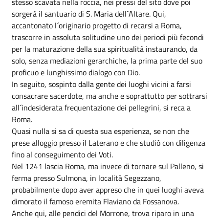
stesso scavata nella roccia, nei pressi del sito dove poi
sorgerà il santuario di S. Maria dell´Altare. Qui,
accantonato l´originario progetto di recarsi a Roma,
trascorre in assoluta solitudine uno dei periodi più fecondi
per la maturazione della sua spiritualità instaurando, da
solo, senza mediazioni gerarchiche, la prima parte del suo
proficuo e lunghissimo dialogo con Dio.
In seguito, sospinto dalla gente dei luoghi vicini a farsi
consacrare sacerdote, ma anche e soprattutto per sottrarsi
all´indesiderata frequentazione dei pellegrini, si reca a
Roma.
Quasi nulla si sa di questa sua esperienza, se non che
prese alloggio presso il Laterano e che studiò con diligenza
fino al conseguimento dei Voti.
Nel 1241 lascia Roma, ma invece di tornare sul Palleno, si
ferma presso Sulmona, in località Segezzano,
probabilmente dopo aver appreso che in quei luoghi aveva
dimorato il famoso eremita Flaviano da Fossanova.
Anche qui, alle pendici del Morrone, trova riparo in una