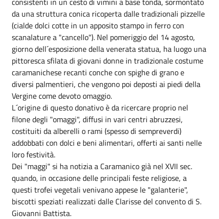
consistenti in un cesto di vimini a base tonda, sormontato
da una struttura conica ricoperta dalle tradizionali pizzelle
(cialde dolci cotte in un apposito stampo in ferro con
scanalature a "cancello"). Nel pomeriggio del 14 agosto,
giorno dell´esposizione della venerata statua, ha luogo una
pittoresca sfilata di giovani donne in tradizionale costume
caramanichese recanti conche con spighe di grano e
diversi palmentieri, che vengono poi deposti ai piedi della
Vergine come devoto omaggio.
L´origine di questo donativo è da ricercare proprio nel
filone degli "omaggi", diffusi in vari centri abruzzesi,
costituiti da alberelli o rami (spesso di sempreverdi)
addobbati con dolci e beni alimentari, offerti ai santi nelle
loro festività.
Dei "maggi" si ha notizia a Caramanico già nel XVII sec.
quando, in occasione delle principali feste religiose, a
questi trofei vegetali venivano appese le "galanterie",
biscotti speziati realizzati dalle Clarisse del convento di S.
Giovanni Battista.