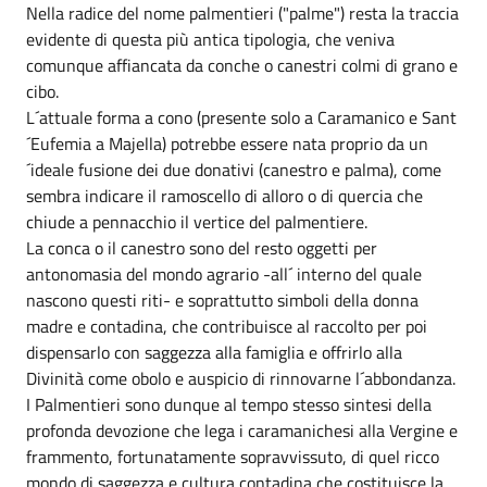
Nella radice del nome palmentieri ("palme") resta la traccia
evidente di questa più antica tipologia, che veniva
comunque affiancata da conche o canestri colmi di grano e
cibo.
L´attuale forma a cono (presente solo a Caramanico e Sant
´Eufemia a Majella) potrebbe essere nata proprio da un
´ideale fusione dei due donativi (canestro e palma), come
sembra indicare il ramoscello di alloro o di quercia che
chiude a pennacchio il vertice del palmentiere.
La conca o il canestro sono del resto oggetti per
antonomasia del mondo agrario -all´ interno del quale
nascono questi riti- e soprattutto simboli della donna
madre e contadina, che contribuisce al raccolto per poi
dispensarlo con saggezza alla famiglia e offrirlo alla
Divinità come obolo e auspicio di rinnovarne l´abbondanza.
I Palmentieri sono dunque al tempo stesso sintesi della
profonda devozione che lega i caramanichesi alla Vergine e
frammento, fortunatamente sopravvissuto, di quel ricco
mondo di saggezza e cultura contadina che costituisce la