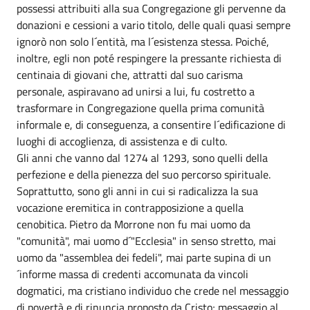
possessi attribuiti alla sua Congregazione gli pervenne da
donazioni e cessioni a vario titolo, delle quali quasi sempre
ignorò non solo l´entità, ma l´esistenza stessa. Poiché,
inoltre, egli non poté respingere la pressante richiesta di
centinaia di giovani che, attratti dal suo carisma
personale, aspiravano ad unirsi a lui, fu costretto a
trasformare in Congregazione quella prima comunità
informale e, di conseguenza, a consentire l´edificazione di
luoghi di accoglienza, di assistenza e di culto.
Gli anni che vanno dal 1274 al 1293, sono quelli della
perfezione e della pienezza del suo percorso spirituale.
Soprattutto, sono gli anni in cui si radicalizza la sua
vocazione eremitica in contrapposizione a quella
cenobitica. Pietro da Morrone non fu mai uomo da
"comunità", mai uomo d´"Ecclesia" in senso stretto, mai
uomo da "assemblea dei fedeli", mai parte supina di un
´informe massa di credenti accomunata da vincoli
dogmatici, ma cristiano individuo che crede nel messaggio
di povertà e di rinuncia proposto da Cristo; messaggio al