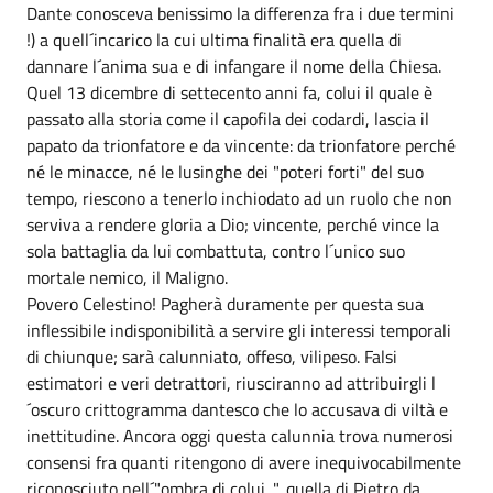
Dante conosceva benissimo la differenza fra i due termini
!) a quell´incarico la cui ultima finalità era quella di
dannare l´anima sua e di infangare il nome della Chiesa.
Quel 13 dicembre di settecento anni fa, colui il quale è
passato alla storia come il capofila dei codardi, lascia il
papato da trionfatore e da vincente: da trionfatore perché
né le minacce, né le lusinghe dei "poteri forti" del suo
tempo, riescono a tenerlo inchiodato ad un ruolo che non
serviva a rendere gloria a Dio; vincente, perché vince la
sola battaglia da lui combattuta, contro l´unico suo
mortale nemico, il Maligno.
Povero Celestino! Pagherà duramente per questa sua
inflessibile indisponibilità a servire gli interessi temporali
di chiunque; sarà calunniato, offeso, vilipeso. Falsi
estimatori e veri detrattori, riusciranno ad attribuirgli l
´oscuro crittogramma dantesco che lo accusava di viltà e
inettitudine. Ancora oggi questa calunnia trova numerosi
consensi fra quanti ritengono di avere inequivocabilmente
riconosciuto nell´"ombra di colui...", quella di Pietro da