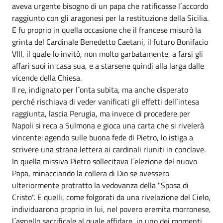
aveva urgente bisogno di un papa che ratificasse l´accordo
raggiunto con gli aragonesi per la restituzione della Sicilia.
E fu proprio in quella occasione che il francese misurò la
grinta del Cardinale Benedetto Caetani, il futuro Bonifacio
VIII, il quale lo invitò, non molto garbatamente, a farsi gli
affari suoi in casa sua, e a starsene quindi alla larga dalle
vicende della Chiesa.
Il re, indignato per l´onta subita, ma anche disperato
perché rischiava di veder vanificati gli effetti dell´intesa
raggiunta, lascia Perugia, ma invece di procedere per
Napoli si reca a Sulmona e gioca una carta che si rivelerà
vincente: agendo sulle buona fede di Pietro, lo istiga a
scrivere una strana lettera ai cardinali riuniti in conclave.
In quella missiva Pietro sollecitava l´elezione del nuovo
Papa, minacciando la collera di Dio se avessero
ulteriormente protratto la vedovanza della "Sposa di
Cristo". E quelli, come folgorati da una rivelazione del Cielo,
individuarono proprio in lui, nel povero eremita morronese,
l´agnello sacrificale al quale affidare, in uno dei momenti