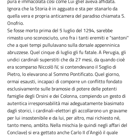
pura e immacolata così come Lui gliel´aveva affidata.
Ignora che la Storia è in agguato e sta per stanarlo da
quella vera e propria anticamera del paradiso chiamata S.
Onofrio.
Se fosse morto prima del 5 luglio del 1294, sarebbe
rimasto uno sconosciuto, uno fra i tanti eremiti e "santoni"
che a quei tempi pullulavano sulla dorsale appenninica
abruzzese. Quel cinque di luglio gli fu fatale. A Perugia, gli
undici cardinali superstiti che da 27 mesi, da quando cioè
era scomparso Niccolò IV, si contendevano il Soglio di
Pietro, lo elevarono al Sommo Pontificato. Quel giorno,
ormai esausti, incapaci di comporre un conflitto fondato
esclusivamente sulle bramosie di potere delle potenti
famiglie degli Orsini e dei Colonna, compiendo un gesto di
autentica irresponsabilità mai adeguatamente biasimato
dagli storici, i cardinali-elettori gli accollarono un gravame
per lui insostenibile e da lui, per altro, mai richiesto né,
tanto meno, ambìto. Nella mischia (e quindi negli affari del
Conclave) si era gettato anche Carlo II d´Angiò il quale