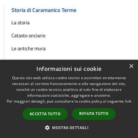
Storia di Caramanico Terme
La storia
Catasto onciario
Le antiche mura
La "rivolta dei briganti"
×
Informazioni sui cookie
Turismo naturalistico
Questo sito web utilizza cookie tecnici e assimilati strettamente
necessari al corretto funzionamento e alla navigazione del sito,
Le tradizioni popolari
nonché un cookie tecnico analitico al solo fine di elaborare
informazioni statistiche, aggregate e anonime.
Nicola D'Antino
Per maggiori dettagli, può consultare la cookie policy al seguente
link
RIFIUTA TUTTO
ACCETTA TUTTO
Quanto sono chiare le informazioni
MOSTRA DETTAGLI