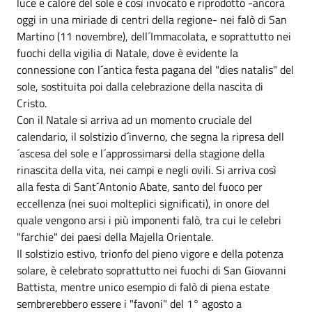
luce e calore del sole è così invocato e riprodotto -ancora
oggi in una miriade di centri della regione- nei falò di San
Martino (11 novembre), dell´Immacolata, e soprattutto nei
fuochi della vigilia di Natale, dove è evidente la
connessione con l´antica festa pagana del "dies natalis" del
sole, sostituita poi dalla celebrazione della nascita di
Cristo.
Con il Natale si arriva ad un momento cruciale del
calendario, il solstizio d´inverno, che segna la ripresa dell
´ascesa del sole e l´approssimarsi della stagione della
rinascita della vita, nei campi e negli ovili. Si arriva così
alla festa di Sant´Antonio Abate, santo del fuoco per
eccellenza (nei suoi molteplici significati), in onore del
quale vengono arsi i più imponenti falò, tra cui le celebri
"farchie" dei paesi della Majella Orientale.
Il solstizio estivo, trionfo del pieno vigore e della potenza
solare, è celebrato soprattutto nei fuochi di San Giovanni
Battista, mentre unico esempio di falò di piena estate
sembrerebbero essere i "favoni" del 1° agosto a