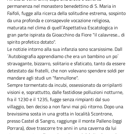
permanenza nel monastero benedettino di S. Maria in
Faifoli, fugge alla ricerca della solitudine estrema, sospinto
da una profonda e consapevole vocazione religiosa,
maturata nel clima di quell´Aspettativa Escatologica in
gran parte ispirata da Gioacchino da Fiore "il calavrese... di
spirito profetico dotato".
Le notizie intorno alla sua infanzia sono scarsissime. Dall
´Autobiografia apprendiamo che era un bambino un po´
stravagante, bizzarro, solitario e sfaticato, tanto da essere
detestato dai fratelli, che non volevano spendere soldi per
mandare agli studi un "fannullone".
Sempre tormentato da incubi, ossessionato da orripilanti
visioni e, soprattutto, dalle fastidiose polluzioni notturne,
fra il 1230 e il 1235, fugge senza rimpianti dal suo
villaggio, ben deciso a non farvi mai più ritorno. Dopo una
brevissima sosta in una grotta in località Scontrone,
presso Castel di Sangro, raggiunge il monte Palleno (oggi
Porrara), dove trascorre tre anni in una caverna da lui