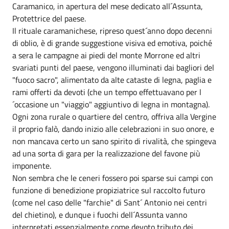
Caramanico, in apertura del mese dedicato all´Assunta,
Protettrice del paese.
Il rituale caramanichese, ripreso quest´anno dopo decenni
di oblio, è di grande suggestione visiva ed emotiva, poiché
a sera le campagne ai piedi del monte Morrone ed altri
svariati punti del paese, vengono illuminati dai bagliori del
"fuoco sacro", alimentato da alte cataste di legna, paglia e
rami offerti da devoti (che un tempo effettuavano per l
´occasione un "viaggio" aggiuntivo di legna in montagna).
Ogni zona rurale o quartiere del centro, offriva alla Vergine
il proprio falò, dando inizio alle celebrazioni in suo onore, e
non mancava certo un sano spirito di rivalità, che spingeva
ad una sorta di gara per la realizzazione del favone più
imponente.
Non sembra che le ceneri fossero poi sparse sui campi con
funzione di benedizione propiziatrice sul raccolto futuro
(come nel caso delle "farchie" di Sant´ Antonio nei centri
del chietino), e dunque i fuochi dell´Assunta vanno
interpretati essenzialmente come devoto tributo dei