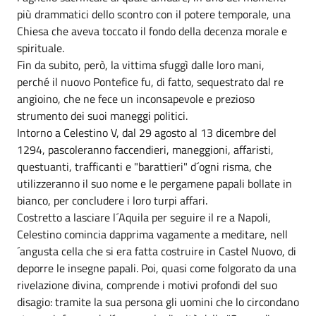
più drammatici dello scontro con il potere temporale, una
Chiesa che aveva toccato il fondo della decenza morale e
spirituale.
Fin da subito, però, la vittima sfuggì dalle loro mani,
perché il nuovo Pontefice fu, di fatto, sequestrato dal re
angioino, che ne fece un inconsapevole e prezioso
strumento dei suoi maneggi politici.
Intorno a Celestino V, dal 29 agosto al 13 dicembre del
1294, pascoleranno faccendieri, maneggioni, affaristi,
questuanti, trafficanti e "barattieri" d´ogni risma, che
utilizzeranno il suo nome e le pergamene papali bollate in
bianco, per concludere i loro turpi affari.
Costretto a lasciare l´Aquila per seguire il re a Napoli,
Celestino comincia dapprima vagamente a meditare, nell
´angusta cella che si era fatta costruire in Castel Nuovo, di
deporre le insegne papali. Poi, quasi come folgorato da una
rivelazione divina, comprende i motivi profondi del suo
disagio: tramite la sua persona gli uomini che lo circondano