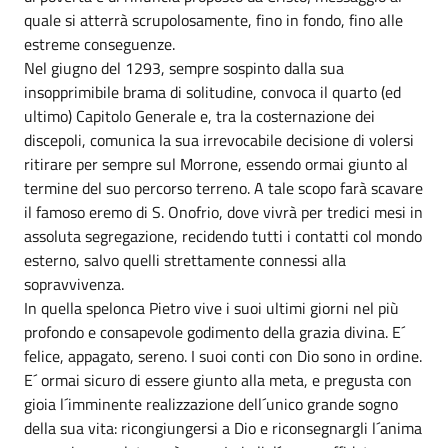
quale si atterrà scrupolosamente, fino in fondo, fino alle
estreme conseguenze.
Nel giugno del 1293, sempre sospinto dalla sua
insopprimibile brama di solitudine, convoca il quarto (ed
ultimo) Capitolo Generale e, tra la costernazione dei
discepoli, comunica la sua irrevocabile decisione di volersi
ritirare per sempre sul Morrone, essendo ormai giunto al
termine del suo percorso terreno. A tale scopo farà scavare
il famoso eremo di S. Onofrio, dove vivrà per tredici mesi in
assoluta segregazione, recidendo tutti i contatti col mondo
esterno, salvo quelli strettamente connessi alla
sopravvivenza.
In quella spelonca Pietro vive i suoi ultimi giorni nel più
profondo e consapevole godimento della grazia divina. E´
felice, appagato, sereno. I suoi conti con Dio sono in ordine.
E´ ormai sicuro di essere giunto alla meta, e pregusta con
gioia l´imminente realizzazione dell´unico grande sogno
della sua vita: ricongiungersi a Dio e riconsegnargli l´anima