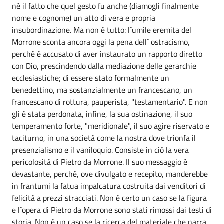
né il fatto che quel gesto fu anche (diamogli finalmente
nome e cognome) un atto di vera e propria
insubordinazione. Ma non è tutto: l´umile eremita del
Morrone sconta ancora oggi la pena dell´ ostracismo,
perché è accusato di aver instaurato un rapporto diretto
con Dio, prescindendo dalla mediazione delle gerarchie
ecclesiastiche; di essere stato formalmente un
benedettino, ma sostanzialmente un francescano, un
francescano di rottura, pauperista, "testamentario". E non
gli è stata perdonata, infine, la sua ostinazione, il suo
temperamento forte, "meridionale", il suo agire riservato e
taciturno, in una società come la nostra dove trionfa il
presenzialismo e il vaniloquio. Consiste in ciò la vera
pericolosità di Pietro da Morrone. Il suo messaggio è
devastante, perché, ove divulgato e recepito, manderebbe
in frantumi la fatua impalcatura costruita dai venditori di
felicità a prezzi stracciati. Non è certo un caso se la figura
e l´opera di Pietro da Morrone sono stati rimossi dai testi di
storia. Non è un caso se la ricerca del materiale che narra