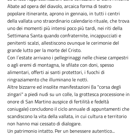
Abate ad opera del diavolo, arcaica forma di teatro
popolare itinerante, aprono in gennaio, in tutti i centri
della vallata uno straordinario calendario rituale, che trova
uno dei momenti più intensi poco più tardi, nei riti della
Settimana Santa quando confraternite, incappucciati e
penitenti scalzi, allestiscono ovunque le cerimonie del
grande lutto per la morte del Cristo.
Con l´estate arrivano i pellegrinaggi nelle chiese campestri
o agli eremi di montagna, le sfilate con doni, spesso
alimentari, offerti ai santi protettori, i fuochi di
ringraziamento che illuminano le notti.
Altre bizzarre ed insolite manifestazioni (la "corsa degli
zingari" a piedi nudi su un colle, la grottesca processione in
onore di San Martino auspice di fertilità e fedeltà
coniugale) concludono il ciclo annuale di appuntamenti che
scandiscono la vita della vallata, in cui cultura e territorio
non hanno mai cessato di dialogare.
Un patrimonio intatto. Per un benessere autentico...