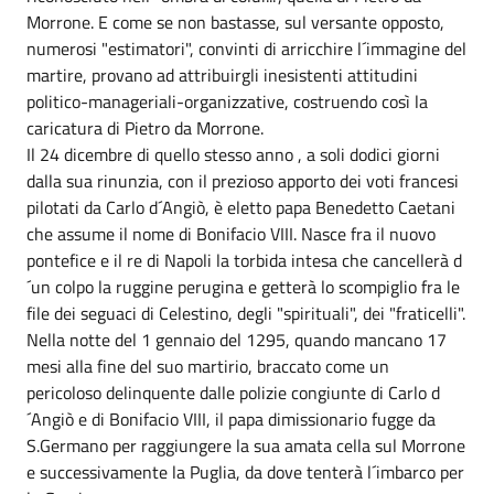
Morrone. E come se non bastasse, sul versante opposto,
numerosi "estimatori", convinti di arricchire l´immagine del
martire, provano ad attribuirgli inesistenti attitudini
politico-manageriali-organizzative, costruendo così la
caricatura di Pietro da Morrone.
Il 24 dicembre di quello stesso anno , a soli dodici giorni
dalla sua rinunzia, con il prezioso apporto dei voti francesi
pilotati da Carlo d´Angiò, è eletto papa Benedetto Caetani
che assume il nome di Bonifacio VIII. Nasce fra il nuovo
pontefice e il re di Napoli la torbida intesa che cancellerà d
´un colpo la ruggine perugina e getterà lo scompiglio fra le
file dei seguaci di Celestino, degli "spirituali", dei "fraticelli".
Nella notte del 1 gennaio del 1295, quando mancano 17
mesi alla fine del suo martirio, braccato come un
pericoloso delinquente dalle polizie congiunte di Carlo d
´Angiò e di Bonifacio VIII, il papa dimissionario fugge da
S.Germano per raggiungere la sua amata cella sul Morrone
e successivamente la Puglia, da dove tenterà l´imbarco per