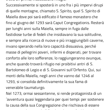
Successivamente si sposterà in uno fra i più impervi dirupi
di quelle montagne, chiamato S. Spirito, quel S. Spirito di
Maiella dove poi sarà edificato il famoso monastero che
fino al giugno del 1293 sarà Caput Congregationis. Resterà
per lunghi anni sulla Maiella, sempre in fuga dalle
fastidiose turbe di fedeli che insidiavano la sua solitudine,
e sempre alla ricerca di nuove e più irraggiungibili caverne,
invano sperando nella loro capacità dissuasiva, perché
masse di pellegrini poveri, infermi e disperati, per trovare
conforto alle loro sofferenze, lo raggiungeranno ovunque,
anche quando troverà rifugio nei proibitivi antri di S.
Bartolomeo di Legio e di S. Giovanni sull´Orfento. Qui, sui
monti della Maiella, negli anni che vanno dal 1246 al
1293, si consolida definitivamente la sua fama di
venerabile taumaturgo.
Nel 1273, ormai sessantenne, si rende protagonista di un
´avventura quasi leggendaria per quei tempi: per sostenere
la causa della sua Congregazione che rischiava di essere