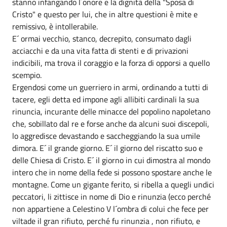
stanno infangando l´onore e la dignità della "Sposa di
Cristo" e questo per lui, che in altre questioni è mite e
remissivo, è intollerabile.
E´ ormai vecchio, stanco, decrepito, consumato dagli
acciacchi e da una vita fatta di stenti e di privazioni
indicibili, ma trova il coraggio e la forza di opporsi a quello
scempio.
Ergendosi come un guerriero in armi, ordinando a tutti di
tacere, egli detta ed impone agli allibiti cardinali la sua
rinuncia, incurante delle minacce del popolino napoletano
che, sobillato dal re e forse anche da alcuni suoi discepoli,
lo aggredisce devastando e saccheggiando la sua umile
dimora. E´ il grande giorno. E´ il giorno del riscatto suo e
delle Chiesa di Cristo. E´ il giorno in cui dimostra al mondo
intero che in nome della fede si possono spostare anche le
montagne. Come un gigante ferito, si ribella a quegli undici
peccatori, li zittisce in nome di Dio e rinunzia (ecco perché
non appartiene a Celestino V l´ombra di colui che fece per
viltade il gran rifiuto, perché fu rinunzia , non rifiuto, e