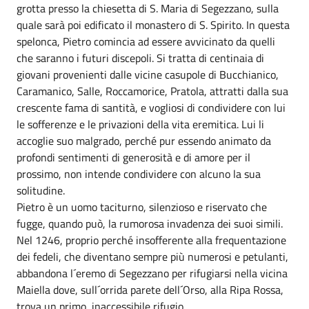
grotta presso la chiesetta di S. Maria di Segezzano, sulla
quale sarà poi edificato il monastero di S. Spirito. In questa
spelonca, Pietro comincia ad essere avvicinato da quelli
che saranno i futuri discepoli. Si tratta di centinaia di
giovani provenienti dalle vicine casupole di Bucchianico,
Caramanico, Salle, Roccamorice, Pratola, attratti dalla sua
crescente fama di santità, e vogliosi di condividere con lui
le sofferenze e le privazioni della vita eremitica. Lui li
accoglie suo malgrado, perché pur essendo animato da
profondi sentimenti di generosità e di amore per il
prossimo, non intende condividere con alcuno la sua
solitudine.
Pietro è un uomo taciturno, silenzioso e riservato che
fugge, quando può, la rumorosa invadenza dei suoi simili.
Nel 1246, proprio perché insofferente alla frequentazione
dei fedeli, che diventano sempre più numerosi e petulanti,
abbandona l´eremo di Segezzano per rifugiarsi nella vicina
Maiella dove, sull´orrida parete dell´Orso, alla Ripa Rossa,
trova un primo, inaccessibile rifugio.