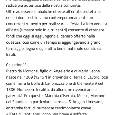
radice più autentica della nostra comunità.
Oltre ad essere simboliche offerte all´entità protettrice
questi doni costituivano contemporaneamente un
concreto strumento per realizzare la festa. La loro vendita
all´asta (rimasta solo in altri centri) consente di ottenere
fondi che oggi si aggiungono al denaro offerto nella
questua, così come un tempo si aggiungevano a grano,
formaggio, legna e ogni altro bene materiale donato dai
locali.
Celestino V
Pietro da Morrone, figlio di Angelerio e di Maria Leone,
nasce nel 1209 (1215?) in provincia di Terra di Lavoro, così
come narra la Bolla di Canonizzazione di Clemente V del
1306. Numerose località, da allora, ne rivendicano la
paternità. Fra queste, Macchia d´Isernia, Molise, Morrone
del Sannio e in particolare Isernia e S. Angelo Limosano,
entrambe forti di numerose testimonianze coeve.
All´età di venti anni, dopo una breve e sofferta