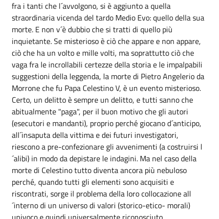
fra i tanti che l´avvolgono, si è aggiunto a quella
straordinaria vicenda del tardo Medio Evo: quello della sua
morte. E non v´è dubbio che si tratti di quello più
inquietante. Se misterioso è ciò che appare e non appare,
ciò che ha un volto e mille volti, ma soprattutto ciò che
vaga fra le incrollabili certezze della storia e le impalpabili
suggestioni della leggenda, la morte di Pietro Angelerio da
Morrone che fu Papa Celestino V, è un evento misterioso.
Certo, un delitto è sempre un delitto, e tutti sanno che
abitualmente "paga", per il buon motivo che gli autori
(esecutori e mandanti), proprio perché giocano d´anticipo,
all´insaputa della vittima e dei futuri investigatori,
riescono a pre-confezionare gli avvenimenti (a costruirsi l
´alibi) in modo da depistare le indagini. Ma nel caso della
morte di Celestino tutto diventa ancora più nebuloso
perché, quando tutti gli elementi sono acquisiti e
riscontrati, sorge il problema della loro collocazione all
´interno di un universo di valori (storico-etico- morali)
univoco e quindi universalmente riconosciuto.