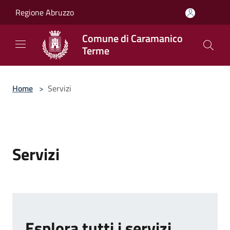
Salta al contenuto principale
Regione Abruzzo
Comune di Caramanico
Terme
Home
>
Servizi
Servizi
Esplora tutti i servizi