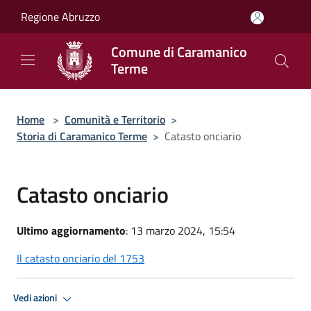
Salta al contenuto principale
Regione Abruzzo
Comune di Caramanico
Terme
Home
>
Comunità e Territorio
>
Storia di Caramanico Terme
>
Catasto onciario
Catasto onciario
Ultimo aggiornamento
: 13 marzo 2024, 15:54
Il catasto onciario del 1753
Vedi azioni