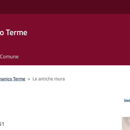
o Terme
il Comune
amanico Terme
>
Le antiche mura
Ved
51