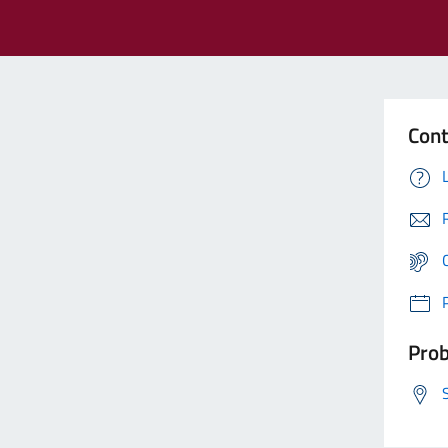
Cont
Prob