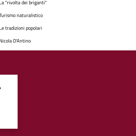
La "rivolta dei briganti"
Turismo naturalistico
Le tradizioni popolari
Nicola D'Antino
?