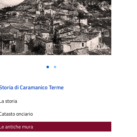
Vai alla slide 1
Vai alla slide 2
Storia di Caramanico Terme
La storia
Catasto onciario
Le antiche mura