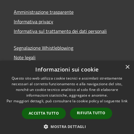
Amministrazione trasparente
Informativa privacy
Informativa sul trattamento dei dati personali
Segnalazione Whistleblowing
Note legali
×
Dichiarazione di accessibilità
Informazioni sui cookie
Questo sito web utilizza cookie tecnici e assimilati strettamente
necessari al corretto funzionamento e alla navigazione del sito,
nonché un cookie tecnico analitico al solo fine di elaborare
informazioni statistiche, aggregate e anonime.
RSS
Copyright © 2026 • Comune di
Per maggiori dettagli, può consultare la cookie policy al seguente
link
Accessibilità
Caramanico Terme • Powered
Privacy
Municipium
Accesso
by
•
RIFIUTA TUTTO
ACCETTA TUTTO
Cookie
redazione
Mappa del sito
MOSTRA DETTAGLI