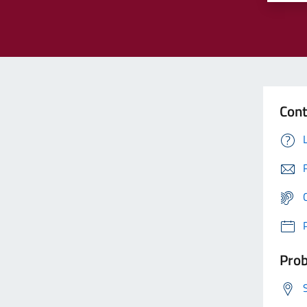
Cont
Prob