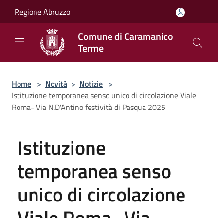
Salta al contenuto principale
Regione Abruzzo
Comune di Caramanico
Terme
Home
>
Novità
>
Notizie
>
Istituzione temporanea senso unico di circolazione Viale
Roma- Via N.D'Antino festività di Pasqua 2025
Istituzione
temporanea senso
unico di circolazione
Viale Roma- Via