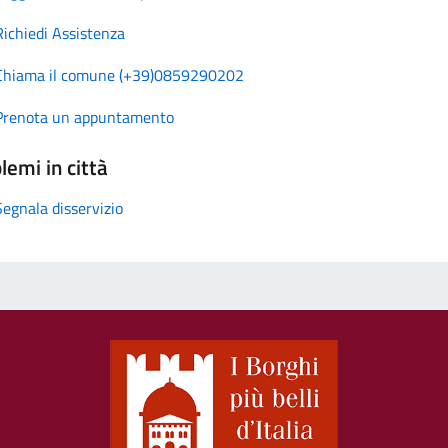
Richiedi Assistenza
Chiama il comune (+39)0859290202
Prenota un appuntamento
lemi in città
Segnala disservizio