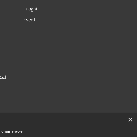
Luoghi
Eventi
dati
×
nzionamento e