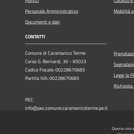
Politici
Catasto e
Personale Amministrativo
Mobilità e
Documenti e dati
CONTATTI
Comune di Caramanico Terme
Prenotaz
Corso G. Bernardi, 30 - 65023
Segnalazi
Codice Fiscale: 00228670683
Leggi le 
Partita IVA: 00228670683
Richiesta
PEC:
info@pec.comune.caramanicoterme.pe.it
Centralino Unico: +39 085 9290202
Questo sito 