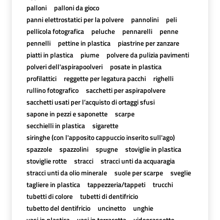
palloni
palloni da gioco
panni elettrostatici per la polvere
pannolini
peli
pellicola fotografica
peluche
pennarelli
penne
pennelli
pettine in plastica
piastrine per zanzare
piatti in plastica
piume
polvere da pulizia pavimenti
polveri dell'aspirapoolveri
posate in plastica
profilattici
reggette per legatura pacchi
righelli
rullino fotografico
sacchetti per aspirapolvere
sacchetti usati per l’acquisto di ortaggi sfusi
sapone in pezzi e saponette
scarpe
secchielli in plastica
sigarette
siringhe (con l'apposito cappuccio inserito sull'ago)
spazzole
spazzolini
spugne
stoviglie in plastica
stoviglie rotte
stracci
stracci unti da acquaragia
stracci unti da olio minerale
suole per scarpe
sveglie
tagliere in plastica
tappezzeria/tappeti
trucchi
tubetti di colore
tubetti di dentifricio
tubetto del dentifricio
uncinetto
unghie
vasi in plastica
vasi in terracotta
videocassette