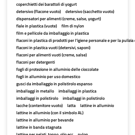
coperchietti dei barattoli di yogurt
detersivo (flacone vuoto)
detersivo (sacchetto vuoto)
dispensatori per alimenti (creme, salse, yogurt)
fiale in plastica (vuote)
film di nylon
film e pellicole da imballaggio in plastica
flaconi in plastica di prodotti per l’igiene personale e per la pulizia
flaconi in plastica vuoti (detersivi, saponi)
flaconi per alimenti vuoti (creme, salse)
flaconi per detergenti
fogli di protezione in alluminio delle cioccolate
fogli in alluminio per uso domestico
gusci da imballaggio in polistirolo espanso
imballaggi in metallo
imballaggi in plastica
imballaggi in polistirolo
imballaggi in polistirolo
lacche (contenitore vuoto)
latta
lattine in alluminio
lattine in alluminio (con il simbolo AL)
lattine in alluminio per bevande
lattine in banda stagnata
lattine per pelati, tonno, olio,ecc
nylon