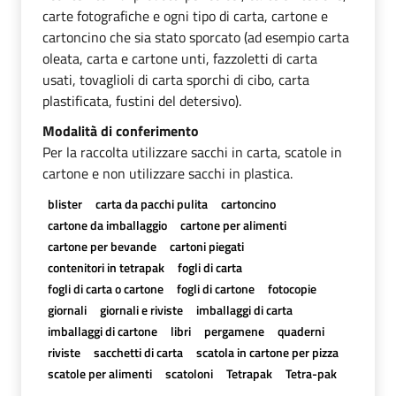
carte fotografiche e ogni tipo di carta, cartone e
cartoncino che sia stato sporcato (ad esempio carta
oleata, carta e cartone unti, fazzoletti di carta
usati, tovaglioli di carta sporchi di cibo, carta
plastificata, fustini del detersivo).
Modalità di conferimento
Per la raccolta utilizzare sacchi in carta, scatole in
cartone e non utilizzare sacchi in plastica.
blister
carta da pacchi pulita
cartoncino
cartone da imballaggio
cartone per alimenti
cartone per bevande
cartoni piegati
contenitori in tetrapak
fogli di carta
fogli di carta o cartone
fogli di cartone
fotocopie
giornali
giornali e riviste
imballaggi di carta
imballaggi di cartone
libri
pergamene
quaderni
riviste
sacchetti di carta
scatola in cartone per pizza
scatole per alimenti
scatoloni
Tetrapak
Tetra-pak