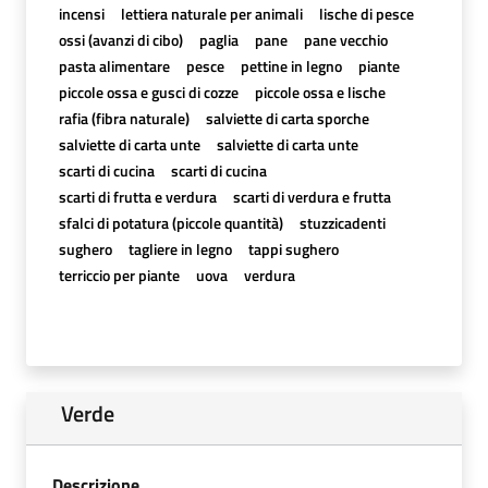
incensi
lettiera naturale per animali
lische di pesce
ossi (avanzi di cibo)
paglia
pane
pane vecchio
pasta alimentare
pesce
pettine in legno
piante
piccole ossa e gusci di cozze
piccole ossa e lische
rafia (fibra naturale)
salviette di carta sporche
salviette di carta unte
salviette di carta unte
scarti di cucina
scarti di cucina
scarti di frutta e verdura
scarti di verdura e frutta
sfalci di potatura (piccole quantità)
stuzzicadenti
sughero
tagliere in legno
tappi sughero
terriccio per piante
uova
verdura
Verde
Descrizione