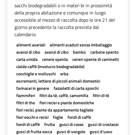
sacchi biodegradabili o in mater-bi in prossimità
della propria abitazione e comunque in luogo
accessibile al mezzo di raccolta dopo le ore 21 del
giorno precedente la raccolta prevista dal
calendario.
alimenti avariati
alimenti scaduti senza imballaggio
avanzi di cibo
avanzi di cibo
bambù
carbone spento
carta umida
cenere spenta
ceneri spente di caminetti
cialde caffè (involucro biodegradabile)
conchiglie e molluschi
erba
escrementi, lettiere di piccoli animali domestici
farinacei in genere
fazzoletti di carta sporchi
fiammiferi
filtri da tè, caffè, camomilla
filtri di tè
filtri di the
fiori recisi e piante domestiche
fiori recisi, piante da appartamento tagliate
fiori secchi e recisi
foglie
fondi di caffè
fondi di caffè
frutta
gusci di cozze
gusci di crostacei
gusci di frutta secca
gusci di vongole
gusci d'uovo