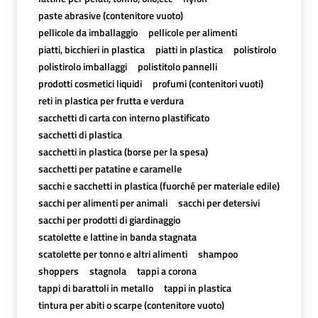
paste abrasive (contenitore vuoto)
pellicole da imballaggio
pellicole per alimenti
piatti, bicchieri in plastica
piatti in plastica
polistirolo
polistirolo imballaggi
polistitolo pannelli
prodotti cosmetici liquidi
profumi (contenitori vuoti)
reti in plastica per frutta e verdura
sacchetti di carta con interno plastificato
sacchetti di plastica
sacchetti in plastica (borse per la spesa)
sacchetti per patatine e caramelle
sacchi e sacchetti in plastica (fuorché per materiale edile)
sacchi per alimenti per animali
sacchi per detersivi
sacchi per prodotti di giardinaggio
scatolette e lattine in banda stagnata
scatolette per tonno e altri alimenti
shampoo
shoppers
stagnola
tappi a corona
tappi di barattoli in metallo
tappi in plastica
tintura per abiti o scarpe (contenitore vuoto)