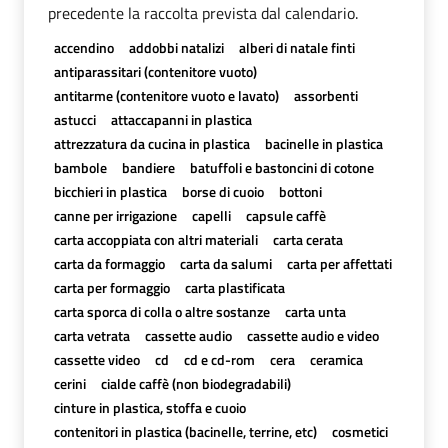
precedente la raccolta prevista dal calendario.
accendino
addobbi natalizi
alberi di natale finti
antiparassitari (contenitore vuoto)
antitarme (contenitore vuoto e lavato)
assorbenti
astucci
attaccapanni in plastica
attrezzatura da cucina in plastica
bacinelle in plastica
bambole
bandiere
batuffoli e bastoncini di cotone
bicchieri in plastica
borse di cuoio
bottoni
canne per irrigazione
capelli
capsule caffè
carta accoppiata con altri materiali
carta cerata
carta da formaggio
carta da salumi
carta per affettati
carta per formaggio
carta plastificata
carta sporca di colla o altre sostanze
carta unta
carta vetrata
cassette audio
cassette audio e video
cassette video
cd
cd e cd-rom
cera
ceramica
cerini
cialde caffè (non biodegradabili)
cinture in plastica, stoffa e cuoio
contenitori in plastica (bacinelle, terrine, etc)
cosmetici