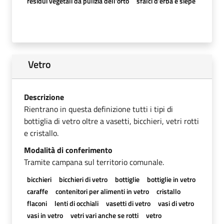
residui vegetali da pulizia dell'orto
sfalci d'erba e siepe
Vetro
Descrizione
Rientrano in questa definizione tutti i tipi di
bottiglia di vetro oltre a vasetti, bicchieri, vetri rotti
e cristallo.
Modalità di conferimento
Tramite campana sul territorio comunale.
bicchieri
bicchieri di vetro
bottiglie
bottiglie in vetro
caraffe
contenitori per alimenti in vetro
cristallo
flaconi
lenti di occhiali
vasetti di vetro
vasi di vetro
vasi in vetro
vetri vari anche se rotti
vetro