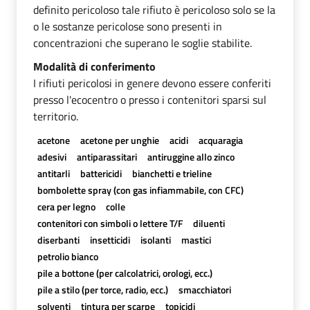
definito pericoloso tale rifiuto è pericoloso solo se la
o le sostanze pericolose sono presenti in
concentrazioni che superano le soglie stabilite.
Modalità di conferimento
I rifiuti pericolosi in genere devono essere conferiti
presso l'ecocentro o presso i contenitori sparsi sul
territorio.
acetone
acetone per unghie
acidi
acquaragia
adesivi
antiparassitari
antiruggine allo zinco
antitarli
battericidi
bianchetti e trieline
bombolette spray (con gas infiammabile, con CFC)
cera per legno
colle
contenitori con simboli o lettere T/F
diluenti
diserbanti
insetticidi
isolanti
mastici
petrolio bianco
pile a bottone (per calcolatrici, orologi, ecc.)
pile a stilo (per torce, radio, ecc.)
smacchiatori
solventi
tintura per scarpe
topicidi