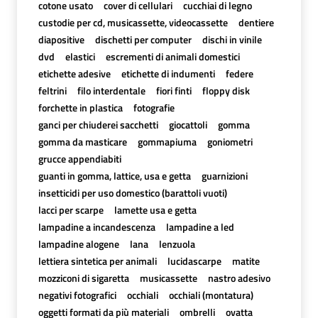
cotone usato
cover di cellulari
cucchiai di legno
custodie per cd, musicassette, videocassette
dentiere
diapositive
dischetti per computer
dischi in vinile
dvd
elastici
escrementi di animali domestici
etichette adesive
etichette di indumenti
federe
feltrini
filo interdentale
fiori finti
floppy disk
forchette in plastica
fotografie
ganci per chiuderei sacchetti
giocattoli
gomma
gomma da masticare
gommapiuma
goniometri
grucce appendiabiti
guanti in gomma, lattice, usa e getta
guarnizioni
insetticidi per uso domestico (barattoli vuoti)
lacci per scarpe
lamette usa e getta
lampadine a incandescenza
lampadine a led
lampadine alogene
lana
lenzuola
lettiera sintetica per animali
lucidascarpe
matite
mozziconi di sigaretta
musicassette
nastro adesivo
negativi fotografici
occhiali
occhiali (montatura)
oggetti formati da più materiali
ombrelli
ovatta