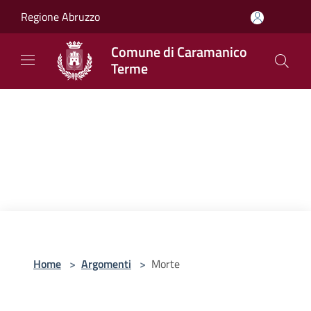
Salta al contenuto principale
Regione Abruzzo
Comune di Caramanico
Terme
Home
>
Argomenti
>
Morte