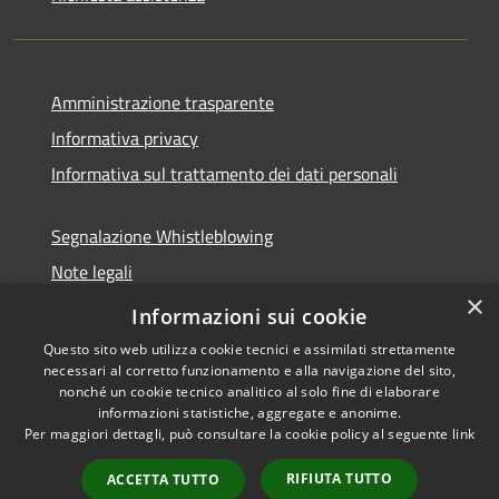
Amministrazione trasparente
Informativa privacy
Informativa sul trattamento dei dati personali
Segnalazione Whistleblowing
Note legali
×
Dichiarazione di accessibilità
Informazioni sui cookie
Questo sito web utilizza cookie tecnici e assimilati strettamente
necessari al corretto funzionamento e alla navigazione del sito,
nonché un cookie tecnico analitico al solo fine di elaborare
informazioni statistiche, aggregate e anonime.
RSS
Copyright © 2026 • Comune di
Per maggiori dettagli, può consultare la cookie policy al seguente
link
Accessibilità
Caramanico Terme • Powered
Privacy
Municipium
Accesso
by
•
RIFIUTA TUTTO
ACCETTA TUTTO