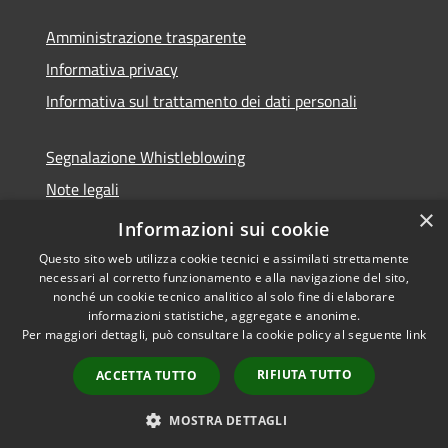
Amministrazione trasparente
Informativa privacy
Informativa sul trattamento dei dati personali
Segnalazione Whistleblowing
Note legali
×
Dichiarazione di accessibilità
Informazioni sui cookie
Questo sito web utilizza cookie tecnici e assimilati strettamente
necessari al corretto funzionamento e alla navigazione del sito,
nonché un cookie tecnico analitico al solo fine di elaborare
informazioni statistiche, aggregate e anonime.
RSS
Copyright © 2026 • Comune di
Per maggiori dettagli, può consultare la cookie policy al seguente
link
Accessibilità
Caramanico Terme • Powered
Privacy
Municipium
Accesso
by
•
RIFIUTA TUTTO
ACCETTA TUTTO
Cookie
redazione
Mappa del sito
MOSTRA DETTAGLI