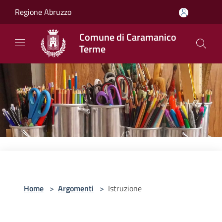
Salta al contenuto principale
Regione Abruzzo
Comune di Caramanico
Terme
Home
>
Argomenti
>
Istruzione