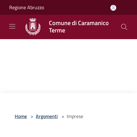
Salta al contenuto principale
Regione Abruzzo
Comune di Caramanico
Terme
Home
>
Argomenti
>
Imprese