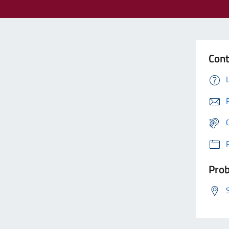
Cont
Prob