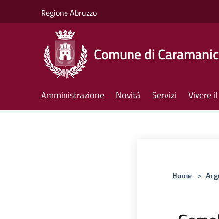
Salta al contenuto principale
Regione Abruzzo
Comune di Caramanic
Amministrazione
Novità
Servizi
Vivere 
Home
>
Arg