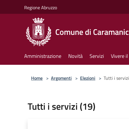
Salta al contenuto principale
Regione Abruzzo
Comune di Caramanic
Amministrazione
Novità
Servizi
Vivere 
Home
>
Argomenti
>
Elezioni
>
Tutti i serviz
Tutti i servizi (19)