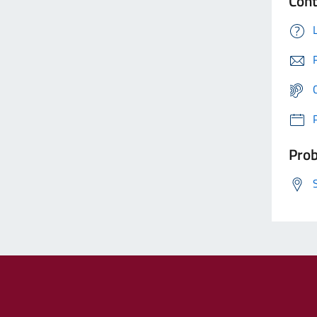
Cont
Prob