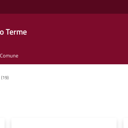
o Terme
il Comune
i (19)