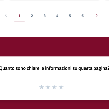
1
2
3
4
5
6
Pagina precedente
Pagina 
Quanto sono chiare le informazioni su questa pagina