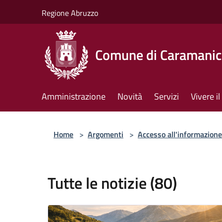
Salta al contenuto principale
Regione Abruzzo
Comune di Caramanic
Amministrazione
Novità
Servizi
Vivere 
Home
>
Argomenti
>
Accesso all'informazione
Tutte le notizie (80)