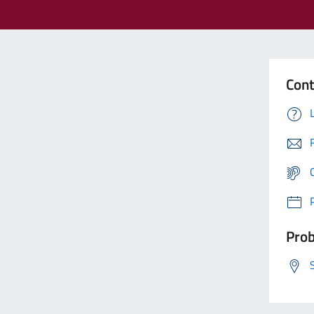
Cont
Prob