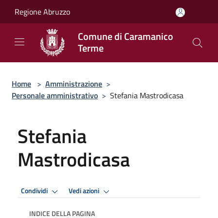
Salta al contenuto principale
Regione Abruzzo
Comune di Caramanico
Terme
Home
>
Amministrazione
>
Personale amministrativo
>
Stefania Mastrodicasa
Stefania
Mastrodicasa
Condividi
Vedi azioni
INDICE DELLA PAGINA