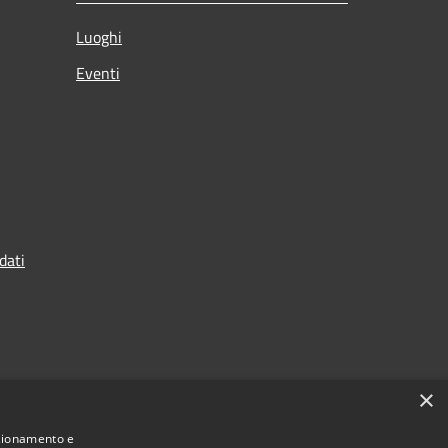
Luoghi
Eventi
dati
×
nzionamento e