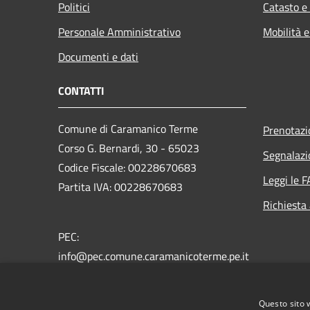
Politici
Catasto e
Personale Amministrativo
Mobilità e
Documenti e dati
CONTATTI
Comune di Caramanico Terme
Prenotaz
Corso G. Bernardi, 30 - 65023
Segnalazi
Codice Fiscale: 00228670683
Leggi le 
Partita IVA: 00228670683
Richiesta
PEC:
info@pec.comune.caramanicoterme.pe.it
Centralino Unico: +39 085 9290202
Questo sito 