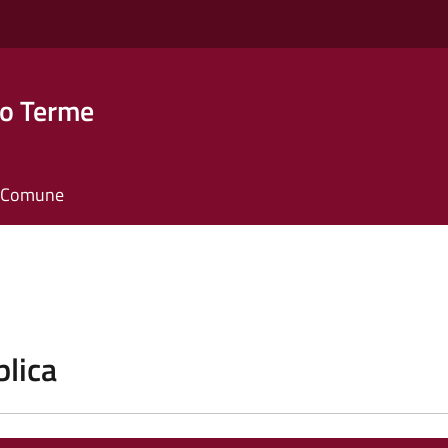
o Terme
il Comune
blica