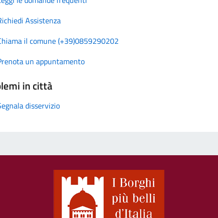
Richiedi Assistenza
Chiama il comune (+39)0859290202
Prenota un appuntamento
lemi in città
Segnala disservizio