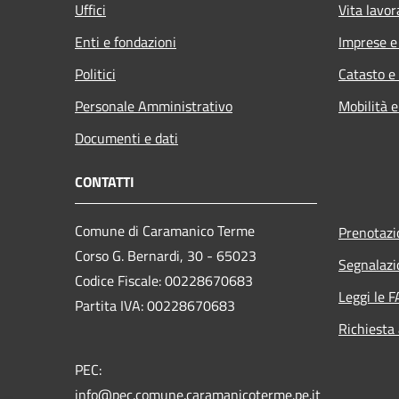
Uffici
Vita lavor
Enti e fondazioni
Imprese 
Politici
Catasto e
Personale Amministrativo
Mobilità e
Documenti e dati
CONTATTI
Comune di Caramanico Terme
Prenotaz
Corso G. Bernardi, 30 - 65023
Segnalazi
Codice Fiscale: 00228670683
Leggi le 
Partita IVA: 00228670683
Richiesta
PEC:
info@pec.comune.caramanicoterme.pe.it