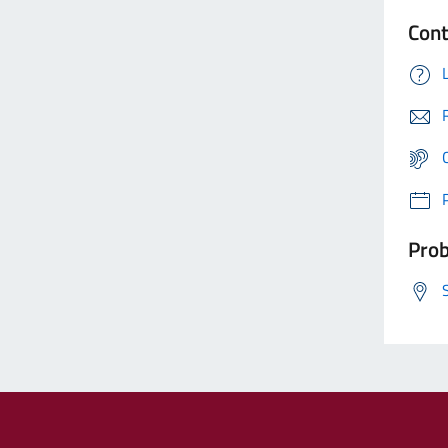
Cont
Prob