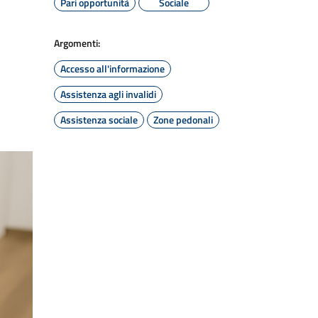
Pari opportunità
Sociale
Argomenti:
Accesso all'informazione
Assistenza agli invalidi
Assistenza sociale
Zone pedonali