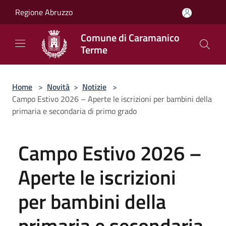
Salta al contenuto principale
Regione Abruzzo
Comune di Caramanico
Terme
Home
>
Novità
>
Notizie
>
Campo Estivo 2026 – Aperte le iscrizioni per bambini della
primaria e secondaria di primo grado
Campo Estivo 2026 –
Aperte le iscrizioni
per bambini della
primaria e secondaria