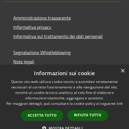
Amministrazione trasparente
Informativa privacy
Informativa sul trattamento dei dati personali
Segnalazione Whistleblowing
Note legali
×
Dichiarazione di accessibilità
Informazioni sui cookie
Questo sito web utilizza cookie tecnici e assimilati strettamente
necessari al corretto funzionamento e alla navigazione del sito,
nonché un cookie tecnico analitico al solo fine di elaborare
informazioni statistiche, aggregate e anonime.
RSS
Copyright © 2026 • Comune di
Per maggiori dettagli, può consultare la cookie policy al seguente
link
Accessibilità
Caramanico Terme • Powered
Privacy
Municipium
Accesso
by
•
RIFIUTA TUTTO
ACCETTA TUTTO
Cookie
redazione
Mappa del sito
MOSTRA DETTAGLI