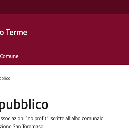
o Terme
il Comune
bblico
pubblico
ociazioni “no profit” iscritte all’albo comunale
frazione San Tommaso.