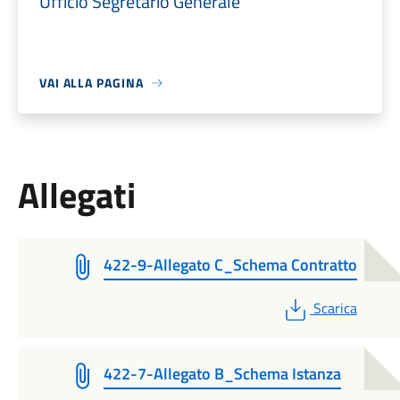
Ufficio Segretario Generale
VAI ALLA PAGINA
Allegati
422-9-Allegato C_Schema Contratto
PDF
Scarica
422-7-Allegato B_Schema Istanza