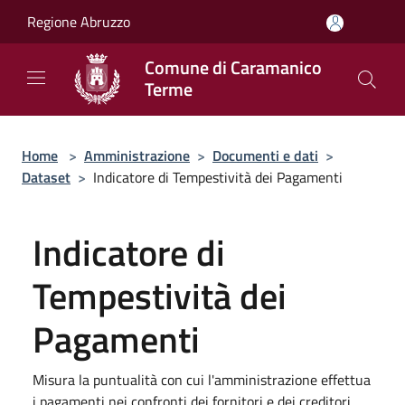
Salta al contenuto principale
Regione Abruzzo
Comune di Caramanico
Terme
Home
>
Amministrazione
>
Documenti e dati
>
Dataset
>
Indicatore di Tempestività dei Pagamenti
Indicatore di
Tempestività dei
Pagamenti
Misura la puntualità con cui l'amministrazione effettua
i pagamenti nei confronti dei fornitori e dei creditori,