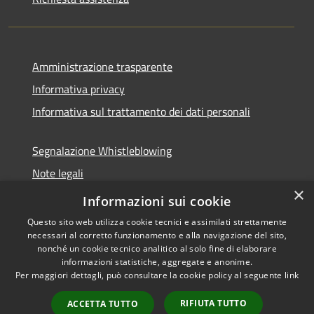
Amministrazione trasparente
Informativa privacy
Informativa sul trattamento dei dati personali
Segnalazione Whistleblowing
Note legali
×
Dichiarazione di accessibilità
Informazioni sui cookie
Questo sito web utilizza cookie tecnici e assimilati strettamente
necessari al corretto funzionamento e alla navigazione del sito,
nonché un cookie tecnico analitico al solo fine di elaborare
informazioni statistiche, aggregate e anonime.
RSS
Copyright © 2026 • Comune di
Per maggiori dettagli, può consultare la cookie policy al seguente
link
Accessibilità
Caramanico Terme • Powered
Privacy
Municipium
Accesso
by
•
RIFIUTA TUTTO
ACCETTA TUTTO