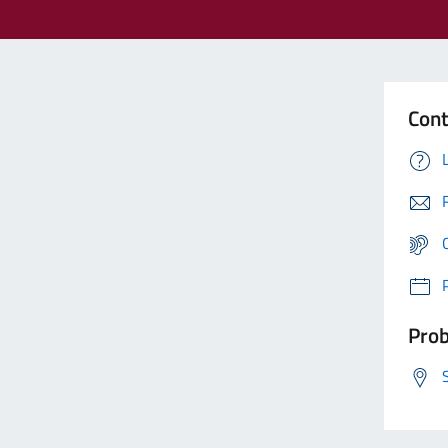
Cont
Prob