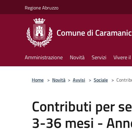
Salta al contenuto principale
Regione Abruzzo
Comune di Caramanic
Amministrazione
Novità
Servizi
Vivere 
Home
>
Novità
>
Avvisi
>
Sociale
>
Contrib
Contributi per se
3-36 mesi - An