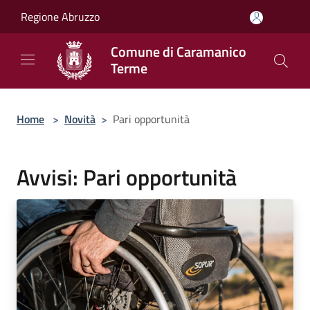
Salta al contenuto principale
Regione Abruzzo
Comune di Caramanico
Terme
Home
>
Novità
>
Pari opportunità
Avvisi: Pari opportunità